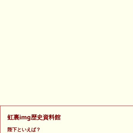
虹裏img歴史資料館
陛下といえば？