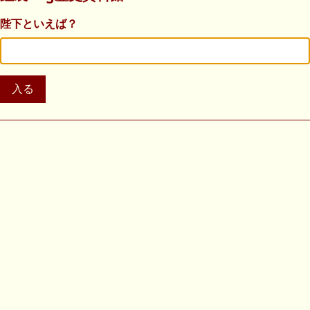
陛下といえば？
入る