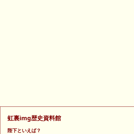
虹裏img歴史資料館
陛下といえば？