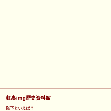
虹裏img歴史資料館
陛下といえば？