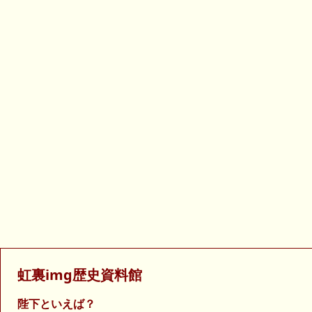
虹裏img歴史資料館
陛下といえば？