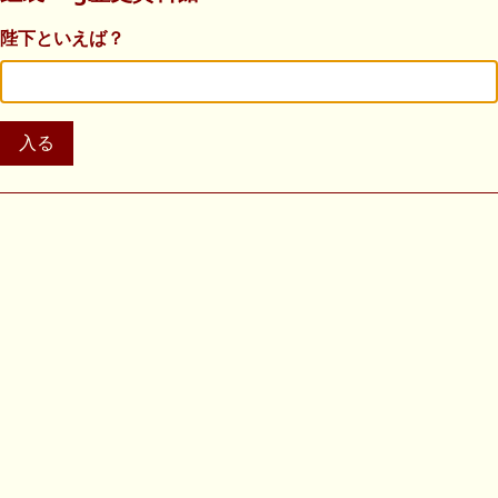
陛下といえば？
入る