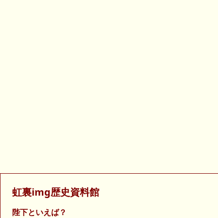
虹裏img歴史資料館
陛下といえば？