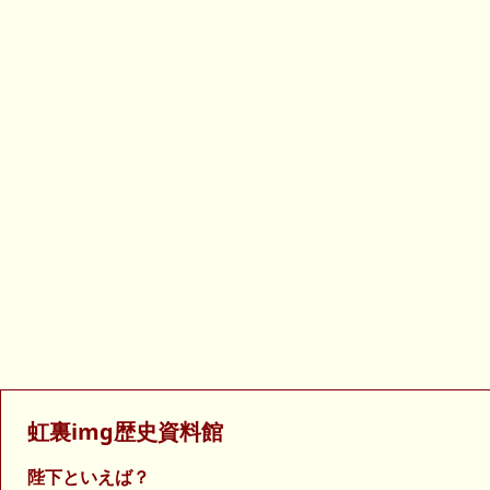
虹裏img歴史資料館
陛下といえば？