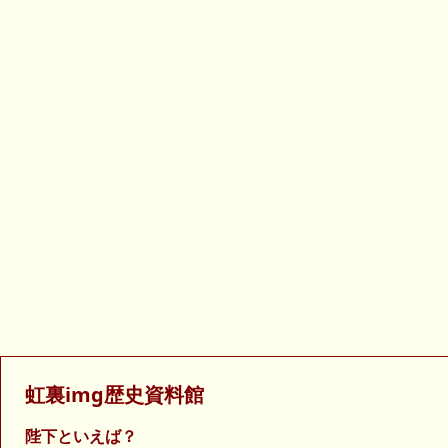
虹裏img歴史資料館
陛下といえば？