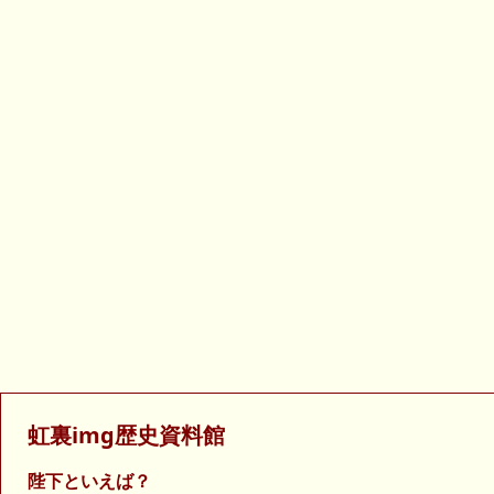
虹裏img歴史資料館
陛下といえば？