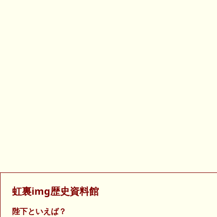
虹裏img歴史資料館
陛下といえば？