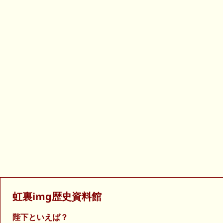
虹裏img歴史資料館
陛下といえば？