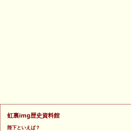
虹裏img歴史資料館
陛下といえば？