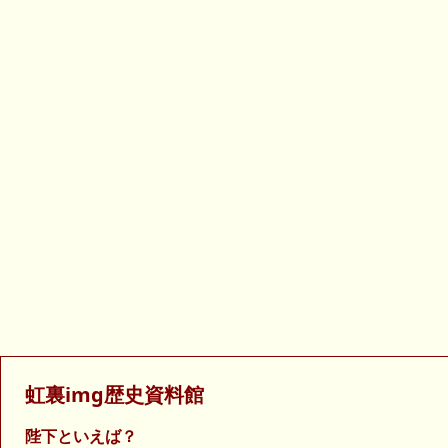
虹裏img歴史資料館
陛下といえば？