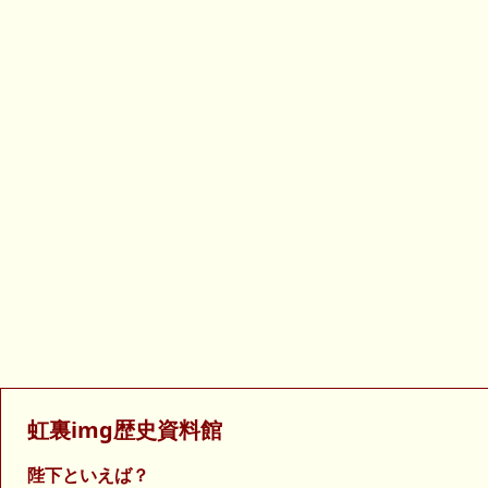
虹裏img歴史資料館
陛下といえば？