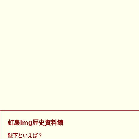
虹裏img歴史資料館
陛下といえば？