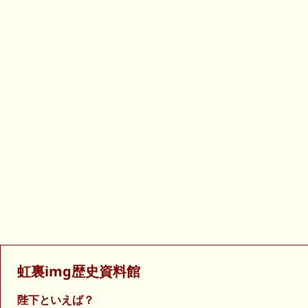
虹裏img歴史資料館
陛下といえば？