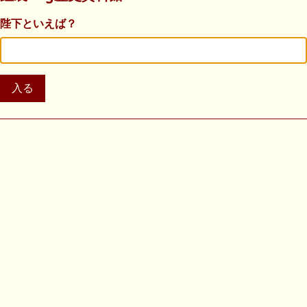
陛下といえば？
入る