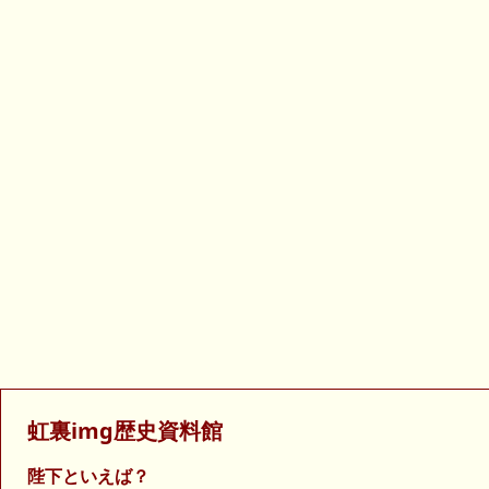
虹裏img歴史資料館
陛下といえば？