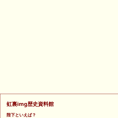
虹裏img歴史資料館
陛下といえば？