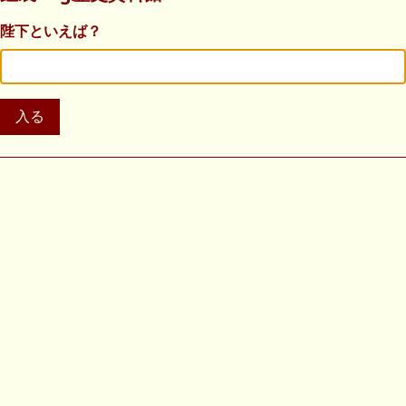
陛下といえば？
入る