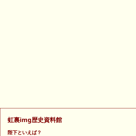
虹裏img歴史資料館
陛下といえば？