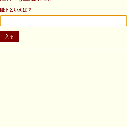
陛下といえば？
入る