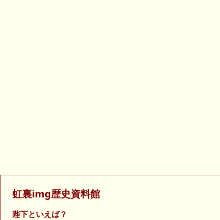
虹裏img歴史資料館
陛下といえば？