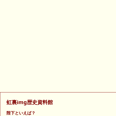
虹裏img歴史資料館
陛下といえば？