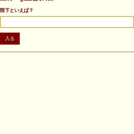
陛下といえば？
入る