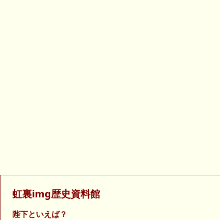
虹裏img歴史資料館
陛下といえば？