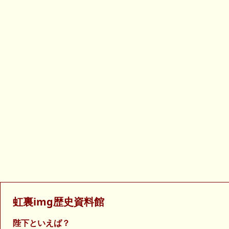
虹裏img歴史資料館
陛下といえば？