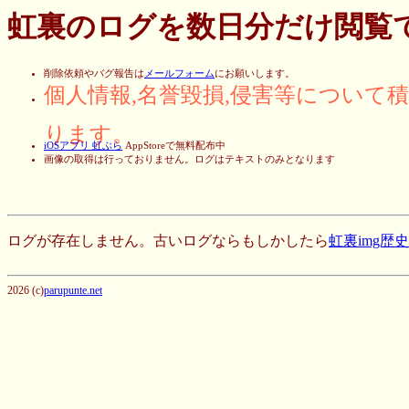
虹裏のログを数日分だけ閲覧
削除依頼やバグ報告は
メールフォーム
にお願いします。
個人情報,名誉毀損,侵害等について
ります。
iOSアプリ 虹ぶら
AppStoreで無料配布中
画像の取得は行っておりません。ログはテキストのみとなります
ログが存在しません。古いログならもしかしたら
虹裏img歴
2026 (c)
parupunte.net