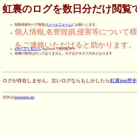
虹裏のログを数日分だけ閲覧
削除依頼やバグ報告は
メールフォーム
にお願いします。
個人情報,名誉毀損,侵害等について
をご連絡いただけると助かります。
iOSアプリ 虹ぶら
AppStoreで無料配布中
画像の取得は行っておりません。ログはテキストのみとなります
ログが存在しません。古いログならもしかしたら
虹裏img歴
2026 (c)
parupunte.net