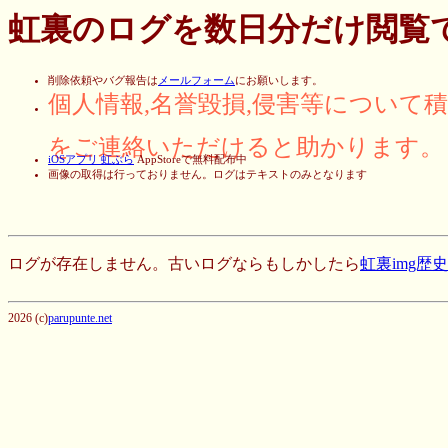
虹裏のログを数日分だけ閲覧
削除依頼やバグ報告は
メールフォーム
にお願いします。
個人情報,名誉毀損,侵害等について
をご連絡いただけると助かります。
iOSアプリ 虹ぶら
AppStoreで無料配布中
画像の取得は行っておりません。ログはテキストのみとなります
ログが存在しません。古いログならもしかしたら
虹裏img歴
2026 (c)
parupunte.net