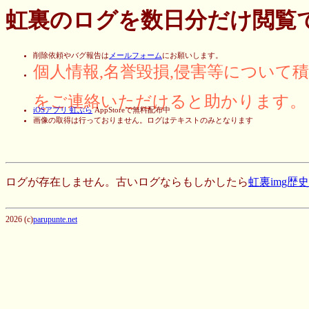
虹裏のログを数日分だけ閲覧
削除依頼やバグ報告は
メールフォーム
にお願いします。
個人情報,名誉毀損,侵害等について
をご連絡いただけると助かります。
iOSアプリ 虹ぶら
AppStoreで無料配布中
画像の取得は行っておりません。ログはテキストのみとなります
ログが存在しません。古いログならもしかしたら
虹裏img歴
2026 (c)
parupunte.net