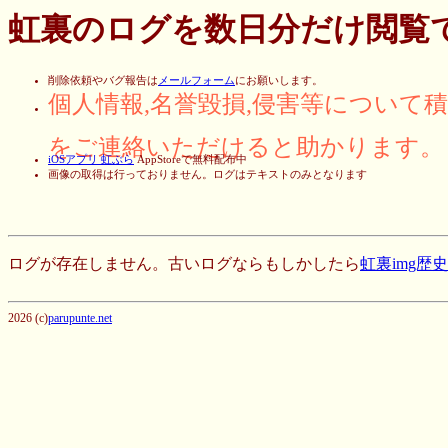
虹裏のログを数日分だけ閲覧
削除依頼やバグ報告は
メールフォーム
にお願いします。
個人情報,名誉毀損,侵害等について
をご連絡いただけると助かります。
iOSアプリ 虹ぶら
AppStoreで無料配布中
画像の取得は行っておりません。ログはテキストのみとなります
ログが存在しません。古いログならもしかしたら
虹裏img歴
2026 (c)
parupunte.net