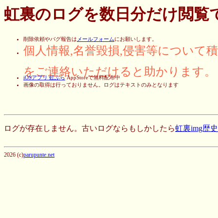
虹裏のログを数日分だけ閲覧
削除依頼やバグ報告は
メールフォーム
にお願いします。
個人情報,名誉毀損,侵害等について
をご連絡いただけると助かります。
iOSアプリ 虹ぶら
AppStoreで無料配布中
画像の取得は行っておりません。ログはテキストのみとなります
ログが存在しません。古いログならもしかしたら
虹裏img歴
2026 (c)
parupunte.net