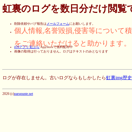
虹裏のログを数日分だけ閲覧
削除依頼やバグ報告は
メールフォーム
にお願いします。
個人情報,名誉毀損,侵害等について
をご連絡いただけると助かります。
iOSアプリ 虹ぶら
AppStoreで無料配布中
画像の取得は行っておりません。ログはテキストのみとなります
ログが存在しません。古いログならもしかしたら
虹裏img歴
2026 (c)
parupunte.net