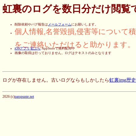
虹裏のログを数日分だけ閲覧
削除依頼やバグ報告は
メールフォーム
にお願いします。
個人情報,名誉毀損,侵害等について
をご連絡いただけると助かります。
iOSアプリ 虹ぶら
AppStoreで無料配布中
画像の取得は行っておりません。ログはテキストのみとなります
ログが存在しません。古いログならもしかしたら
虹裏img歴
2026 (c)
parupunte.net