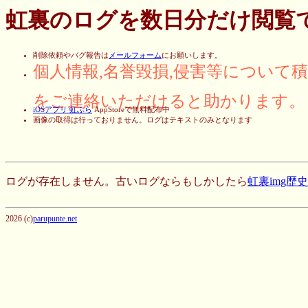
虹裏のログを数日分だけ閲覧
削除依頼やバグ報告は
メールフォーム
にお願いします。
個人情報,名誉毀損,侵害等について
をご連絡いただけると助かります。
iOSアプリ 虹ぶら
AppStoreで無料配布中
画像の取得は行っておりません。ログはテキストのみとなります
ログが存在しません。古いログならもしかしたら
虹裏img歴
2026 (c)
parupunte.net