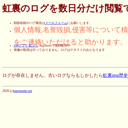
虹裏のログを数日分だけ閲覧
削除依頼やバグ報告は
メールフォーム
にお願いします。
個人情報,名誉毀損,侵害等について
をご連絡いただけると助かります。
iOSアプリ 虹ぶら
AppStoreで無料配布中
画像の取得は行っておりません。ログはテキストのみとなります
ログが存在しません。古いログならもしかしたら
虹裏img歴
2026 (c)
parupunte.net