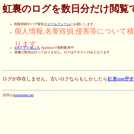
虹裏のログを数日分だけ閲覧
削除依頼やバグ報告は
メールフォーム
にお願いします。
個人情報,名誉毀損,侵害等について
ります。
iOSアプリ 虹ぶら
AppStoreで無料配布中
画像の取得は行っておりません。ログはテキストのみとなります
ログが存在しません。古いログならもしかしたら
虹裏img歴
2026 (c)
parupunte.net