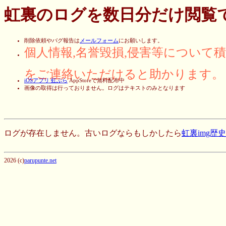
虹裏のログを数日分だけ閲覧
削除依頼やバグ報告は
メールフォーム
にお願いします。
個人情報,名誉毀損,侵害等について
をご連絡いただけると助かります。
iOSアプリ 虹ぶら
AppStoreで無料配布中
画像の取得は行っておりません。ログはテキストのみとなります
ログが存在しません。古いログならもしかしたら
虹裏img歴
2026 (c)
parupunte.net