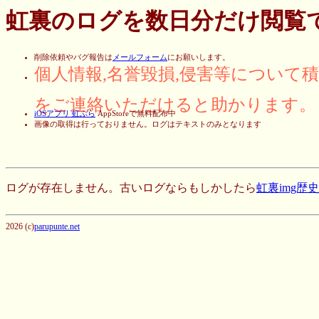
虹裏のログを数日分だけ閲覧
削除依頼やバグ報告は
メールフォーム
にお願いします。
個人情報,名誉毀損,侵害等について
をご連絡いただけると助かります。
iOSアプリ 虹ぶら
AppStoreで無料配布中
画像の取得は行っておりません。ログはテキストのみとなります
ログが存在しません。古いログならもしかしたら
虹裏img歴
2026 (c)
parupunte.net