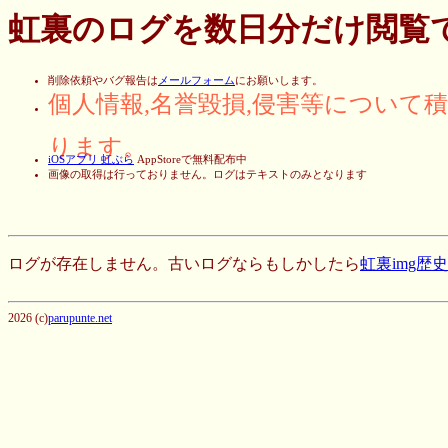
虹裏のログを数日分だけ閲覧
削除依頼やバグ報告は
メールフォーム
にお願いします。
個人情報,名誉毀損,侵害等について
ります。
iOSアプリ 虹ぶら
AppStoreで無料配布中
画像の取得は行っておりません。ログはテキストのみとなります
ログが存在しません。古いログならもしかしたら
虹裏img歴
2026 (c)
parupunte.net