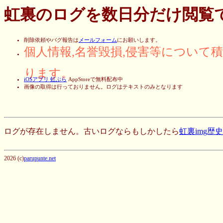
虹裏のログを数日分だけ閲覧
削除依頼やバグ報告は
メールフォーム
にお願いします。
個人情報,名誉毀損,侵害等について
ります。
iOSアプリ 虹ぶら
AppStoreで無料配布中
画像の取得は行っておりません。ログはテキストのみとなります
ログが存在しません。古いログならもしかしたら
虹裏img歴
2026 (c)
parupunte.net