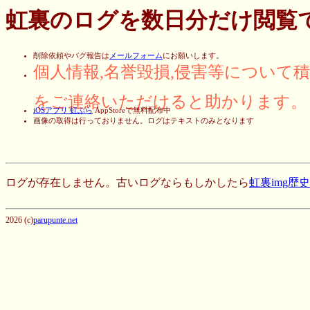
虹裏のログを数日分だけ閲覧
削除依頼やバグ報告は
メールフォーム
にお願いします。
個人情報,名誉毀損,侵害等について
をご連絡いただけると助かります。
iOSアプリ 虹ぶら
AppStoreで無料配布中
画像の取得は行っておりません。ログはテキストのみとなります
ログが存在しません。古いログならもしかしたら
虹裏img歴
2026 (c)
parupunte.net