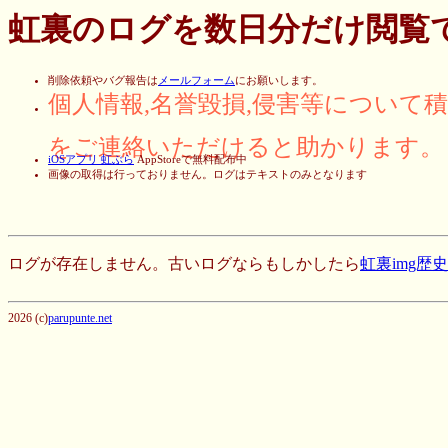
虹裏のログを数日分だけ閲覧
削除依頼やバグ報告は
メールフォーム
にお願いします。
個人情報,名誉毀損,侵害等について
をご連絡いただけると助かります。
iOSアプリ 虹ぶら
AppStoreで無料配布中
画像の取得は行っておりません。ログはテキストのみとなります
ログが存在しません。古いログならもしかしたら
虹裏img歴
2026 (c)
parupunte.net