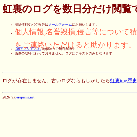
虹裏のログを数日分だけ閲覧
削除依頼やバグ報告は
メールフォーム
にお願いします。
個人情報,名誉毀損,侵害等について
をご連絡いただけると助かります。
iOSアプリ 虹ぶら
AppStoreで無料配布中
画像の取得は行っておりません。ログはテキストのみとなります
ログが存在しません。古いログならもしかしたら
虹裏img歴
2026 (c)
parupunte.net