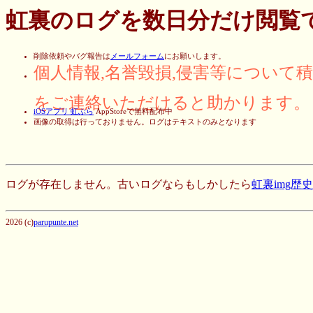
虹裏のログを数日分だけ閲覧
削除依頼やバグ報告は
メールフォーム
にお願いします。
個人情報,名誉毀損,侵害等について
をご連絡いただけると助かります。
iOSアプリ 虹ぶら
AppStoreで無料配布中
画像の取得は行っておりません。ログはテキストのみとなります
ログが存在しません。古いログならもしかしたら
虹裏img歴
2026 (c)
parupunte.net