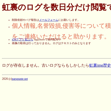
虹裏のログを数日分だけ閲覧
削除依頼やバグ報告は
メールフォーム
にお願いします。
個人情報,名誉毀損,侵害等について
をご連絡いただけると助かります。
iOSアプリ 虹ぶら
AppStoreで無料配布中
画像の取得は行っておりません。ログはテキストのみとなります
ログが存在しません。古いログならもしかしたら
虹裏img歴
2026 (c)
parupunte.net