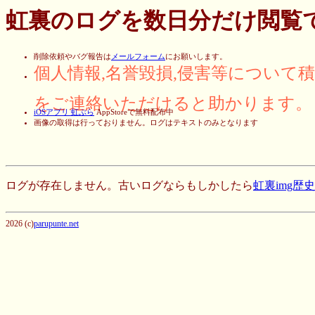
虹裏のログを数日分だけ閲覧
削除依頼やバグ報告は
メールフォーム
にお願いします。
個人情報,名誉毀損,侵害等について
をご連絡いただけると助かります。
iOSアプリ 虹ぶら
AppStoreで無料配布中
画像の取得は行っておりません。ログはテキストのみとなります
ログが存在しません。古いログならもしかしたら
虹裏img歴
2026 (c)
parupunte.net