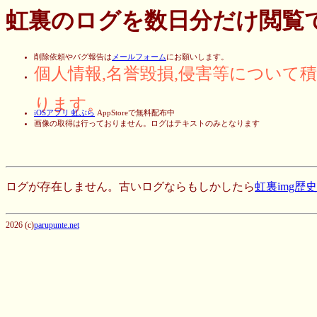
虹裏のログを数日分だけ閲覧
削除依頼やバグ報告は
メールフォーム
にお願いします。
個人情報,名誉毀損,侵害等について
ります。
iOSアプリ 虹ぶら
AppStoreで無料配布中
画像の取得は行っておりません。ログはテキストのみとなります
ログが存在しません。古いログならもしかしたら
虹裏img歴
2026 (c)
parupunte.net